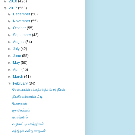
►
2018
(426)
▼
2017
(563)
►
December
(50)
►
November
(55)
►
October
(55)
►
September
(43)
►
August
(54)
►
July
(42)
►
June
(55)
►
May
(50)
►
April
(45)
►
March
(41)
▼
February
(34)
செவ்வாயின் நட்சத்திரத்தில் சந்திரன்
தீயகிரகங்களின் அடி
யோகநாள்
குலதெய்வம்
நட்சத்திரம்
வழிகாட்டிய சித்தர்கள்
சந்திரன் என்ற காதலன்