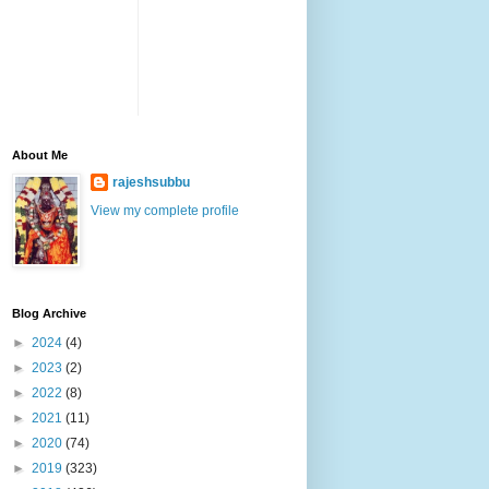
About Me
rajeshsubbu
View my complete profile
Blog Archive
►
2024
(4)
►
2023
(2)
►
2022
(8)
►
2021
(11)
►
2020
(74)
►
2019
(323)