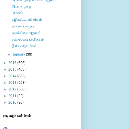
அம்மன் பூஜை
பரிகாரம்
வழிகாட்டிய சித்தர்கள்
திருமண வாழ்வு
தோல்வியை அனுமதி
சனி செவ்வாய் பரிகாரம்
இனிய தொடக்கம்
►
January
(39)
►
2016
(606)
►
2015
(463)
►
2014
(888)
►
2013
(953)
►
2012
(360)
►
2011
(22)
►
2010
(36)
நாடி வரும் நண்பர்கள்