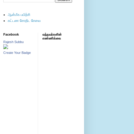
ஆன்மீக பயிற்சி
கட்டண சோதிட சேவை
Facebook
வந்தவர்களின்
எண்ணிக்கை
Rajesh Subbu
Create Your Badge